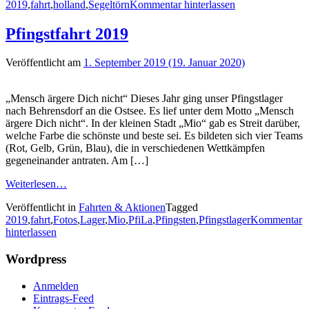
2019
,
fahrt
,
holland
,
Segeltörn
Kommentar hinterlassen
Pfingstfahrt 2019
Veröffentlicht am
1. September 2019
(19. Januar 2020)
„Mensch ärgere Dich nicht“ Dieses Jahr ging unser Pfingstlager
nach Behrensdorf an die Ostsee. Es lief unter dem Motto „Mensch
ärgere Dich nicht“. In der kleinen Stadt „Mio“ gab es Streit darüber,
welche Farbe die schönste und beste sei. Es bildeten sich vier Teams
(Rot, Gelb, Grün, Blau), die in verschiedenen Wettkämpfen
gegeneinander antraten. Am […]
Weiterlesen…
Veröffentlicht in
Fahrten & Aktionen
Tagged
2019
,
fahrt
,
Fotos
,
Lager
,
Mio
,
PfiLa
,
Pfingsten
,
Pfingstlager
Kommentar
hinterlassen
Wordpress
Anmelden
Eintrags-Feed