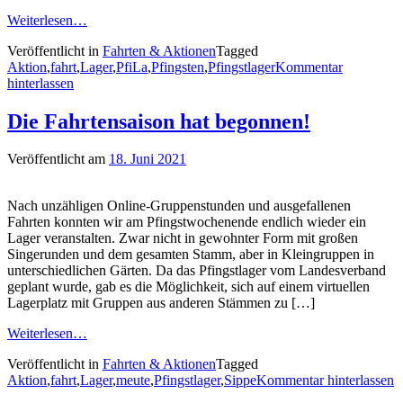
Weiterlesen…
Veröffentlicht in
Fahrten & Aktionen
Tagged
Aktion
,
fahrt
,
Lager
,
PfiLa
,
Pfingsten
,
Pfingstlager
Kommentar
hinterlassen
Die Fahrtensaison hat begonnen!
Veröffentlicht am
18. Juni 2021
Nach unzähligen Online-Gruppenstunden und ausgefallenen
Fahrten konnten wir am Pfingstwochenende endlich wieder ein
Lager veranstalten. Zwar nicht in gewohnter Form mit großen
Singerunden und dem gesamten Stamm, aber in Kleingruppen in
unterschiedlichen Gärten. Da das Pfingstlager vom Landesverband
geplant wurde, gab es die Möglichkeit, sich auf einem virtuellen
Lagerplatz mit Gruppen aus anderen Stämmen zu […]
Weiterlesen…
Veröffentlicht in
Fahrten & Aktionen
Tagged
Aktion
,
fahrt
,
Lager
,
meute
,
Pfingstlager
,
Sippe
Kommentar hinterlassen