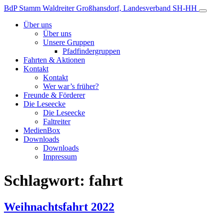
Zum
BdP Stamm Waldreiter
Großhansdorf, Landesverband SH-HH
Inhalt
Über uns
Über uns
Unsere Gruppen
Pfadfindergruppen
Fahrten & Aktionen
Kontakt
Kontakt
Wer war’s früher?
Freunde & Förderer
Die Leseecke
Die Leseecke
Faltreiter
MedienBox
Downloads
Downloads
Impressum
Schlagwort:
fahrt
Weihnachtsfahrt 2022