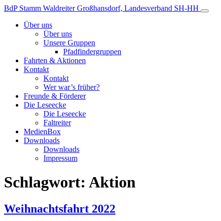
Zum
BdP Stamm Waldreiter
Großhansdorf, Landesverband SH-HH
Inhalt
Über uns
Über uns
Unsere Gruppen
Pfadfindergruppen
Fahrten & Aktionen
Kontakt
Kontakt
Wer war’s früher?
Freunde & Förderer
Die Leseecke
Die Leseecke
Faltreiter
MedienBox
Downloads
Downloads
Impressum
Schlagwort:
Aktion
Weihnachtsfahrt 2022