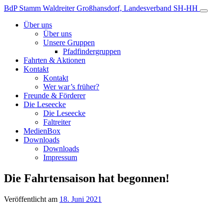
Zum
BdP Stamm Waldreiter
Großhansdorf, Landesverband SH-HH
Inhalt
Über uns
Über uns
Unsere Gruppen
Pfadfindergruppen
Fahrten & Aktionen
Kontakt
Kontakt
Wer war’s früher?
Freunde & Förderer
Die Leseecke
Die Leseecke
Faltreiter
MedienBox
Downloads
Downloads
Impressum
Die Fahrtensaison hat begonnen!
Veröffentlicht am
18. Juni 2021