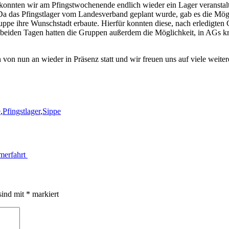
konnten wir am Pfingstwochenende endlich wieder ein Lager veransta
a das Pfingstlager vom Landesverband geplant wurde, gab es die Mögli
ruppe ihre Wunschstadt erbaute. Hierfür konnten diese, nach erledigt
 beiden Tagen hatten die Gruppen außerdem die Möglichkeit, in AGs kr
n nun an wieder in Präsenz statt und wir freuen uns auf viele weitere
e
,
Pfingstlager
,
Sippe
merfahrt
sind mit
*
markiert