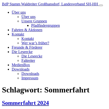
Zum
BdP Stamm Waldreiter
Großhansdorf, Landesverband SH-HH
Inhalt
Über uns
Über uns
Unsere Gruppen
Pfadfindergruppen
Fahrten & Aktionen
Kontakt
Kontakt
Wer war’s früher?
Freunde & Förderer
Die Leseecke
Die Leseecke
Faltreiter
MedienBox
Downloads
Downloads
Impressum
Schlagwort:
Sommerfahrt
Sommerfahrt 2024