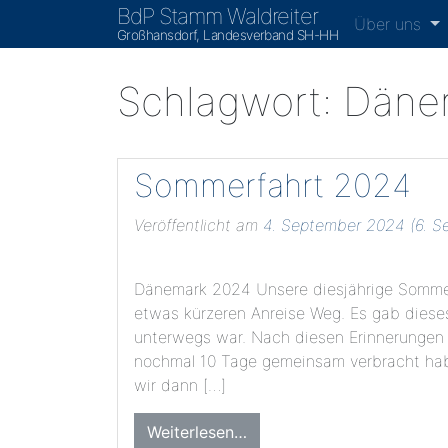
BdP Stamm Waldreiter
Über uns
Großhansdorf, Landesverband SH-HH
Schlagwort:
Däne
Sommerfahrt 2024
Veröffentlicht am
4. September 2024
(6. S
Dänemark 2024 Unsere diesjährige Sommer
etwas kürzeren Anreise Weg. Es gab dieses
unterwegs war. Nach diesen Erinnerungen 
nochmal 10 Tage gemeinsam verbracht hab
wir dann […]
Weiterlesen…