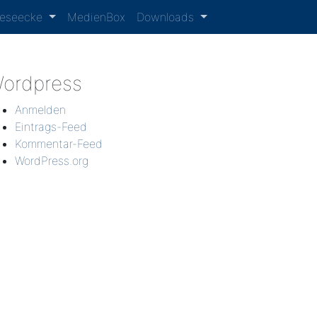
Leseecke
MedienBox
Downloads
ordpress
Anmelden
Eintrags-Feed
Kommentar-Feed
WordPress.org