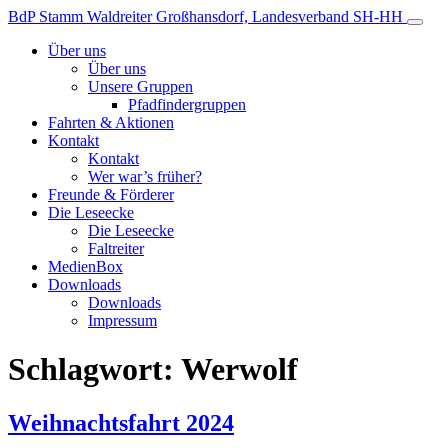
Zum
BdP Stamm Waldreiter
Großhansdorf, Landesverband SH-HH
Inhalt
Über uns
Über uns
Unsere Gruppen
Pfadfindergruppen
Fahrten & Aktionen
Kontakt
Kontakt
Wer war’s früher?
Freunde & Förderer
Die Leseecke
Die Leseecke
Faltreiter
MedienBox
Downloads
Downloads
Impressum
Schlagwort:
Werwolf
Weihnachtsfahrt 2024