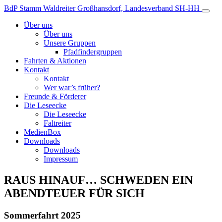
Zum
BdP Stamm Waldreiter
Großhansdorf, Landesverband SH-HH
Inhalt
Über uns
Über uns
Unsere Gruppen
Pfadfindergruppen
Fahrten & Aktionen
Kontakt
Kontakt
Wer war’s früher?
Freunde & Förderer
Die Leseecke
Die Leseecke
Faltreiter
MedienBox
Downloads
Downloads
Impressum
RAUS HINAUF… SCHWEDEN EIN
ABENDTEUER FÜR SICH
Sommerfahrt 2025